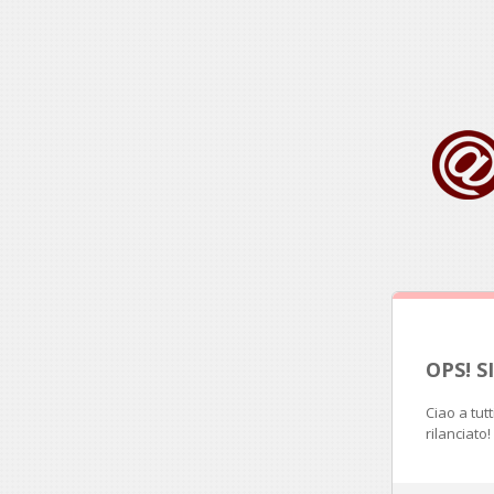
OPS! 
Ciao a tut
rilanciato!