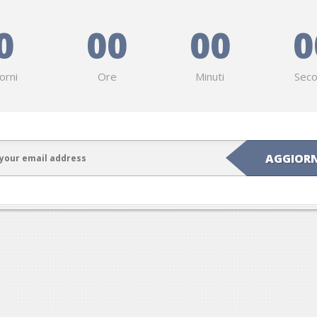
0
00
00
0
orni
Ore
Minuti
Seco