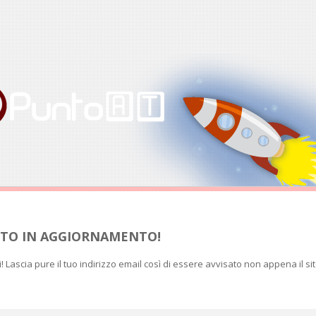
SITO IN AGGIORNAMENTO!
ti! Lascia pure il tuo indirizzo email così di essere avvisato non appena il si