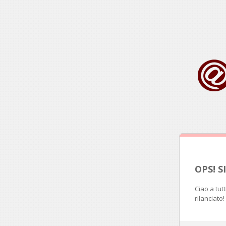
OPS! 
Ciao a tut
rilanciato!