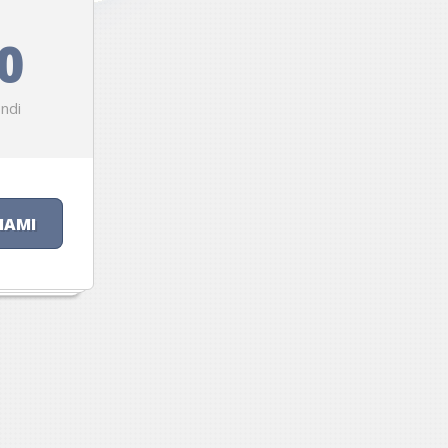
0
ndi