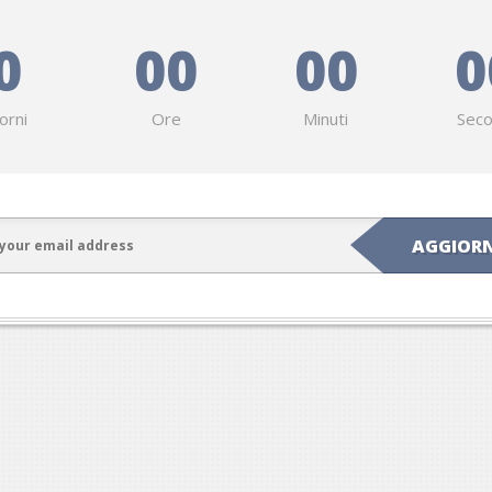
0
00
00
0
orni
Ore
Minuti
Seco