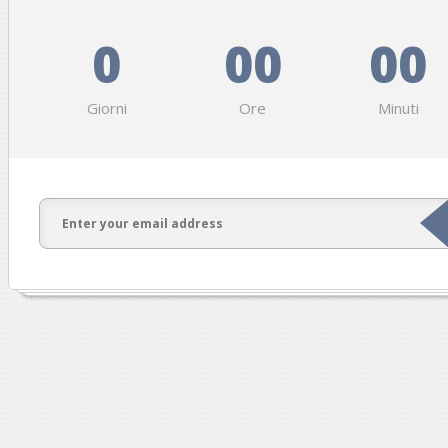
0
00
00
Giorni
Ore
Minuti