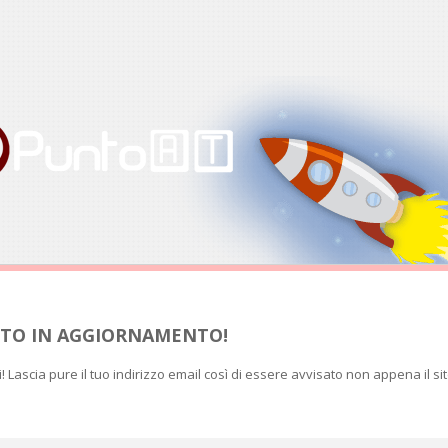
SITO IN AGGIORNAMENTO!
ti! Lascia pure il tuo indirizzo email così di essere avvisato non appena il si