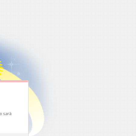
to sarà