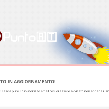
SITO IN AGGIORNAMENTO!
ti! Lascia pure il tuo indirizzo email così di essere avvisato non appena il si