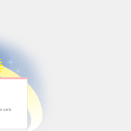
to sarà