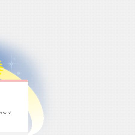
to sarà