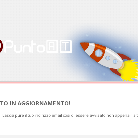
SITO IN AGGIORNAMENTO!
ti! Lascia pure il tuo indirizzo email così di essere avvisato non appena il si