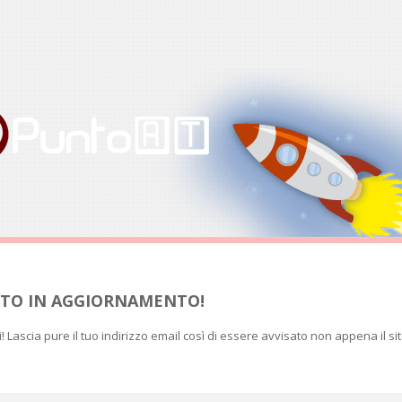
SITO IN AGGIORNAMENTO!
ti! Lascia pure il tuo indirizzo email così di essere avvisato non appena il si