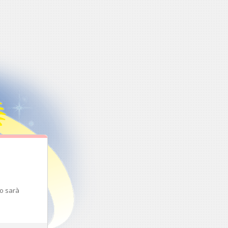
to sarà