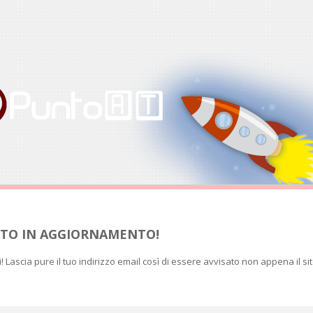
SITO IN AGGIORNAMENTO!
ti! Lascia pure il tuo indirizzo email così di essere avvisato non appena il si