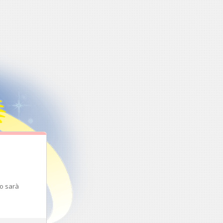
to sarà