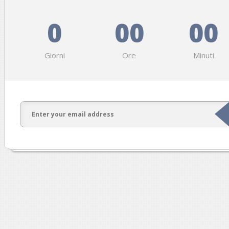
0
00
00
Giorni
Ore
Minuti