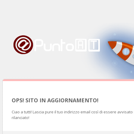
OPS! SITO IN AGGIORNAMENTO!
Ciao a tutti! Lascia pure il tuo indirizzo email così di essere avvisat
rilanciato!