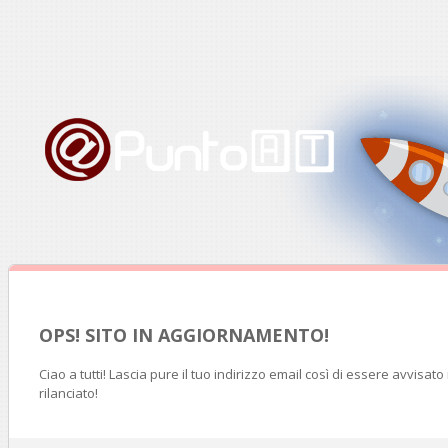
OPS! SITO IN AGGIORNAMENTO!
Ciao a tutti! Lascia pure il tuo indirizzo email così di essere avvisat
rilanciato!