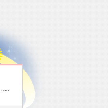
to sarà