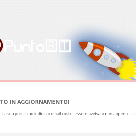
SITO IN AGGIORNAMENTO!
ti! Lascia pure il tuo indirizzo email così di essere avvisato non appena il si