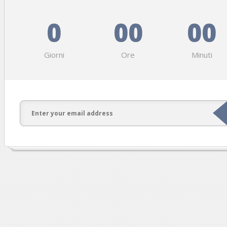
0
00
00
Giorni
Ore
Minuti