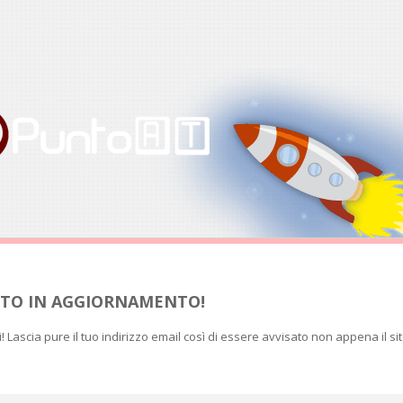
SITO IN AGGIORNAMENTO!
ti! Lascia pure il tuo indirizzo email così di essere avvisato non appena il si