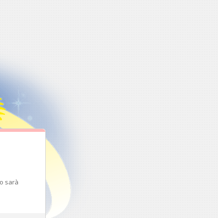
to sarà